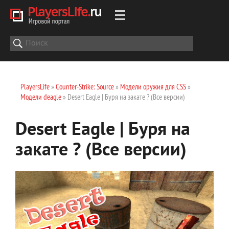
PlayersLife
»
Counter-Strike: Source
»
Модели оружия для CSS
»
Модели deagle
» Desert Eagle | Буря на закате ? (Все версии)
Desert Eagle | Буря на
закате ? (Все версии)