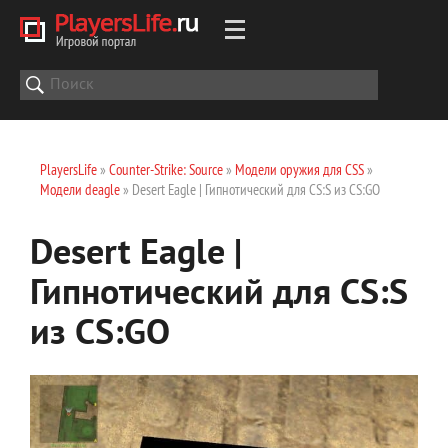
PlayersLife
»
Counter-Strike: Source
»
Модели оружия для CSS
»
Модели deagle
» Desert Eagle | Гипнотический для CS:S из CS:GO
Desert Eagle |
Гипнотический для CS:S
из CS:GO