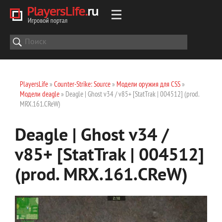
PlayersLife
»
Counter-Strike: Source
»
Модели оружия для CSS
»
Модели deagle
» Deagle | Ghost v34 / v85+ [StatTrak | 004512] (prod.
MRX.161.CReW)
Deagle | Ghost v34 /
v85+ [StatTrak | 004512]
(prod. MRX.161.CReW)