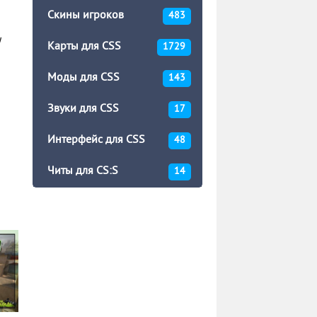
Скины игроков
483
!
Карты для CSS
1729
Моды для CSS
143
Звуки для CSS
17
Интерфейс для CSS
48
Читы для CS:S
14