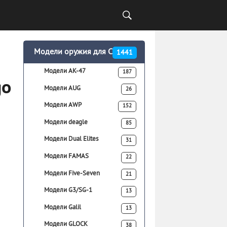
Модели оружия для CSS
1441
Модели AK-47
187
go
Модели AUG
26
Модели AWP
152
Модели deagle
85
Модели Dual Elites
31
Модели FAMAS
22
Модели Five-Seven
21
Модели G3/SG-1
13
Модели Galil
13
Модели GLOCK
38