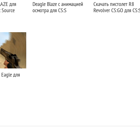
LAZE для
Deagle Blaze с анимацией
Скачать пистолет R8
: Source
осмотра для CS:S
Revolver CS:GO для CS:
 Eagle для