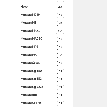
Ножи
264
Модели M249
12
Модели M3
24
Модели M4A1
136
Модели MAC 10
19
Модели MP5
19
Модели P90
36
Модели Scout
19
Модели sig 550
14
Модели sig 552
17
Модели sig p228
24
Модели tmp
11
Модели UMP45
14