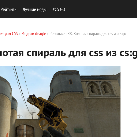
Рейтинги
Лучшие моды
#CS GO
ия для CSS
»
Модели deagle
» Револьвер R8: Золотая спираль для css из cs:go
отая спираль для css из cs: