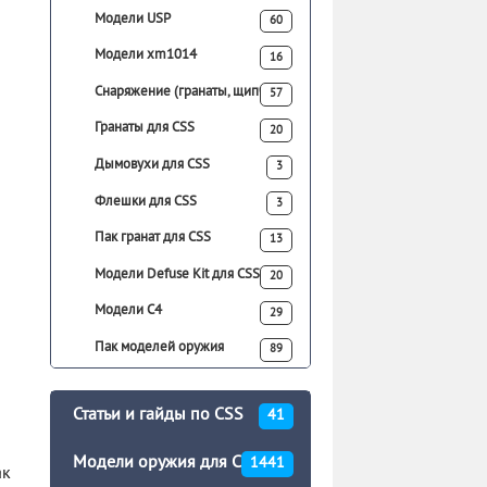
Модели USP
60
Модели xm1014
16
Снаряжение (гранаты, щипчики)
57
Гранаты для CSS
20
Дымовухи для CSS
3
Флешки для CSS
3
Пак гранат для CSS
13
Модели Defuse Kit для CSS
20
Модели C4
29
Пак моделей оружия
89
Статьи и гайды по CSS
41
Модели оружия для CSS
1441
ак