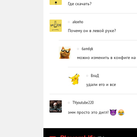
Где скачать?
akoeho
Почему он в левой руке?
6am6yk
можно изменить в конфиге на
ВлаД
удали его и все
TVyoutube220
эмм просто это дигл!