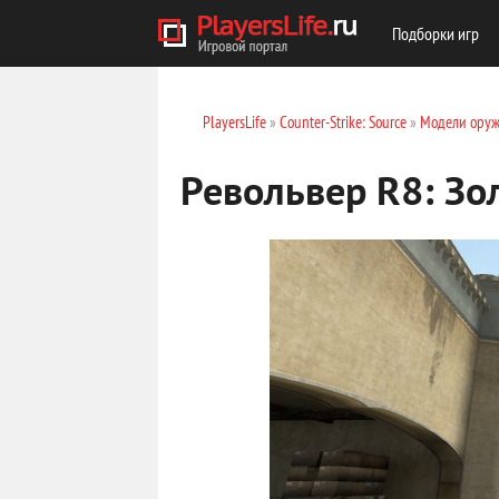
Подборки игр
PlayersLife
»
Counter-Strike: Source
»
Модели оруж
Револьвер R8: Зол