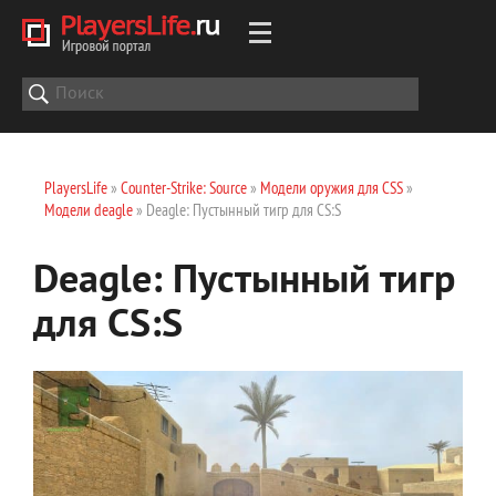
PlayersLife
»
Counter-Strike: Source
»
Модели оружия для CSS
»
Модели deagle
» Deagle: Пустынный тигр для CS:S
Deagle: Пустынный тигр
для CS:S