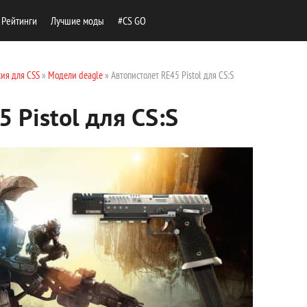
Рейтинги
Лучшие моды
#CS GO
ия для CSS
»
Модели deagle
» Автопистолет RE45 Pistol для CS:S
 Pistol для CS:S