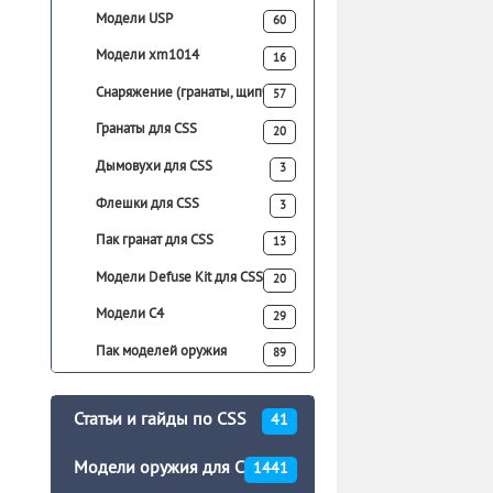
Модели USP
60
Модели xm1014
16
Снаряжение (гранаты, щипчики)
57
Гранаты для CSS
20
Дымовухи для CSS
3
Флешки для CSS
3
Пак гранат для CSS
13
Модели Defuse Kit для CSS
20
Модели C4
29
Пак моделей оружия
89
Статьи и гайды по CSS
41
Модели оружия для CSS
1441