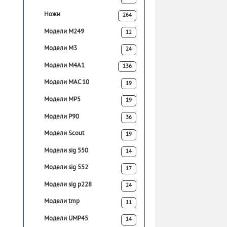
Ножи
264
Модели M249
12
Модели M3
24
Модели M4A1
136
Модели MAC 10
19
Модели MP5
19
Модели P90
36
Модели Scout
19
Модели sig 550
14
Модели sig 552
17
Модели sig p228
24
Модели tmp
11
Модели UMP45
14