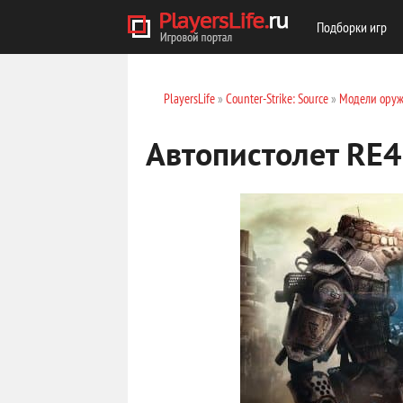
Подборки игр
PlayersLife
»
Counter-Strike: Source
»
Модели оруж
Автопистолет RE45