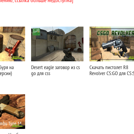
лению, ссылка больше недоступна]
 Буря на
Desert eagle заговор из cs
Скачать пистолет R8
версии)
go для css
Revolver CS:GO для CS: