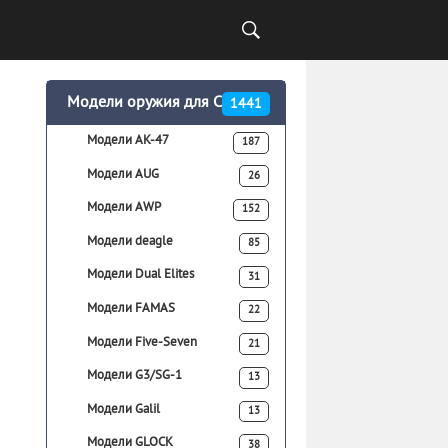
Модели оружия для CSS
1441
Модели AK-47
187
Модели AUG
26
Модели AWP
152
Модели deagle
85
Модели Dual Elites
31
Модели FAMAS
22
Модели Five-Seven
21
Модели G3/SG-1
13
Модели Galil
13
Модели GLOCK
38