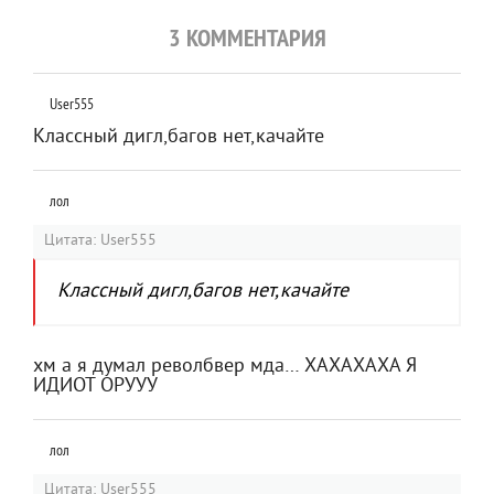
3 КОММЕНТАРИЯ
User555
Классный дигл,багов нет,качайте
лол
Цитата: User555
Классный дигл,багов нет,качайте
хм а я думал револбвер мда… ХАХАХАХА Я
ИДИОТ ОРУУУ
лол
Цитата: User555