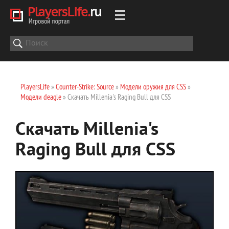
PlayersLife
»
Counter-Strike: Source
»
Модели оружия для CSS
»
Модели deagle
» Скачать Millenia's Raging Bull для CSS
Скачать Millenia's
Raging Bull для CSS