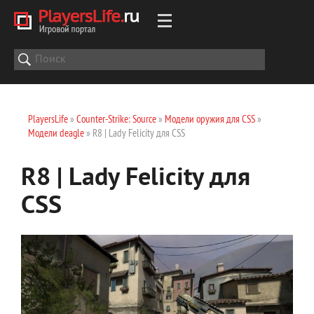
PlayersLife
»
Counter-Strike: Source
»
Модели оружия для CSS
»
Модели deagle
» R8 | Lady Felicity для CSS
R8 | Lady Felicity для
CSS