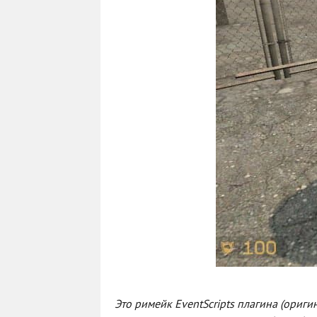
Это римейк EventScripts плагина (оригин