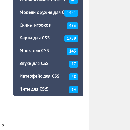
Статьи и гайды по CSS
41
Модели оружия для CSS
1441
Скины игроков
483
Карты для CSS
1729
Моды для CSS
143
Звуки для CSS
17
Интерфейс для CSS
48
Читы для CS:S
14
то