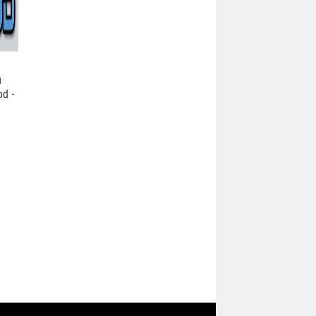
и
d -