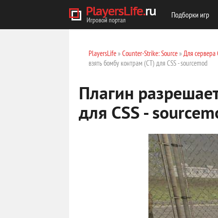
Подборки игр
PlayersLife
»
Counter-Strike: Source
»
Для сервера 
взять бомбу контрам (CT) для CSS - sourcemod
Плагин разрешает
для CSS - sourcem