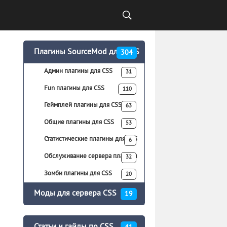
Плагины SourceMod для CS:S
304
Админ плагины для CSS
31
Fun плагины для CSS
110
Геймплей плагины для CSS
63
Общие плагины для CSS
53
Статистические плагины для CSS
6
Обслуживание сервера плагины
32
для CSS
Зомби плагины для CSS
20
Моды для сервера CSS
19