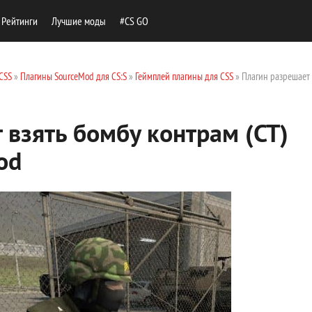
Рейтинги
Лучшие моды
#CS GO
CSS
»
Плагины SourceMod для CS:S
»
Геймплей плагины для CSS
» Плагин разрешает
 взять бомбу контрам (CT)
od