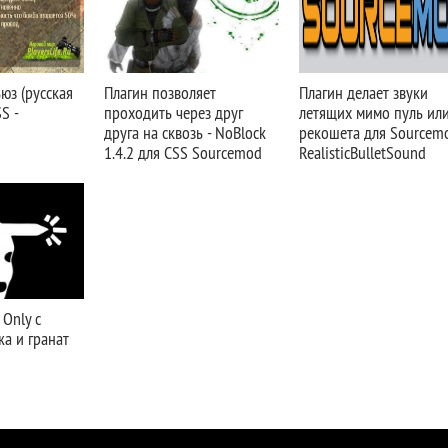
юз (русская
Плагин позволяет
Плагин делает звуки
S -
проходить через друг
летящих мимо пуль ил
друга на сквозь - NoBlock
рекошета для Sourcemo
1.4.2 для CSS Sourcemod
RealisticBulletSound
Only с
а и гранат