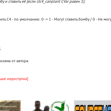
 и ставить её (если ctc4_canplant CVar равен 1);
ть C4 - по умолчанию: 0 -> 1 - Могут ставить бомбу / 0 - Не могу
S
клама от автора.
ьше недоступна]