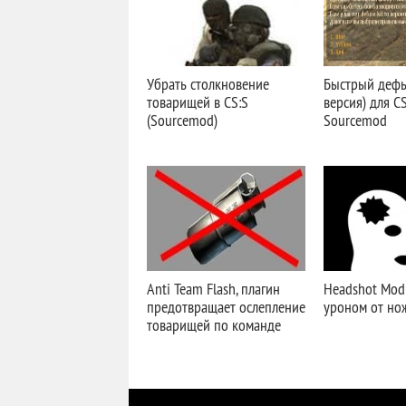
Убрать столкновение
Быстрый дефь
товарищей в CS:S
версия) для CS
(Sourcemod)
Sourcemod
Anti Team Flash, плагин
Headshot Mod 
предотвращает ослепление
уроном от нож
товарищей по команде