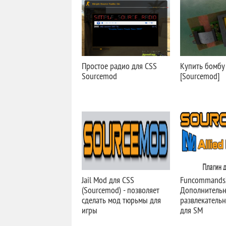
Простое радио для CSS
Купить бомбу 
Sourcemod
[Sourcemod]
Jail Mod для CSS
FuncommandsX 
(Sourcemod) - позволяет
Дополнитель
сделать мод тюрьмы для
развлекатель
игры
для SM