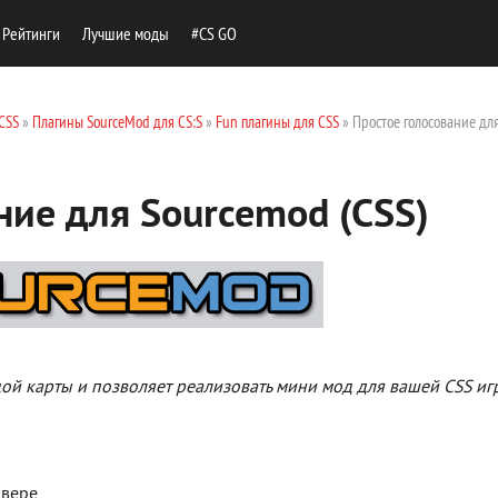
Рейтинги
Лучшие моды
#CS GO
CSS
»
Плагины SourceMod для CS:S
»
Fun плагины для CSS
» Простое голосование дл
ние для Sourcemod (CSS)
ой карты и позволяет реализовать мини мод для вашей CSS иг
рвере