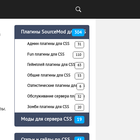
Плагины SourceMod для CS:S
304
я
Админ плагины для CSS
31
Fun плагины для CSS
110
Геймплей плагины для CSS
63
Общие плагины для CSS
53
Статистические плагины для CSS
6
Обслуживание сервера плагины
32
для CSS
Зомби плагины для CSS
20
ры.
Моды для сервера CSS
19