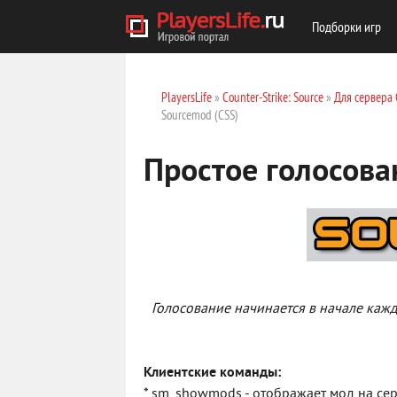
Подборки игр
PlayersLife
»
Counter-Strike: Source
»
Для сервера 
Sourcemod (CSS)
Простое голосова
Голосование начинается в начале кажд
Клиентские команды:
* sm_showmods - отображает мод на се