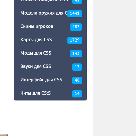
Статьи и гайды по CSS
41
Модели оружия для CSS
1441
Скины игроков
483
Карты для CSS
1729
Моды для CSS
143
Звуки для CSS
17
Интерфейс для CSS
48
Читы для CS:S
14