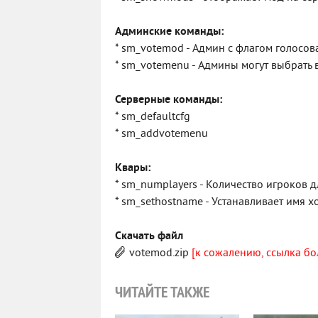
Админские команды:
* sm_votemod - Админ с флагом голосов
* sm_votemenu - Админы могут выбрать в
Серверные команды:
* sm_defaultcfg
* sm_addvotemenu
Квары:
* sm_numplayers - Количество игроков 
* sm_sethostname - Устанавливает имя х
Скачать файл
votemod.zip
[к сожалению, ссылка бо
ЧИТАЙТЕ ТАКЖЕ