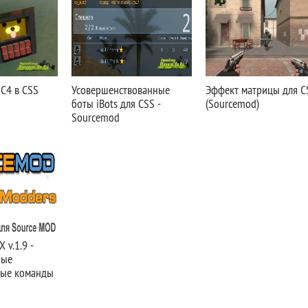
C4 в CSS
Усовершенствованные
Эффект матрицы для C
боты iBots для CSS -
(Sourcemod)
Sourcemod
v.1.9 -
ные
ные команды