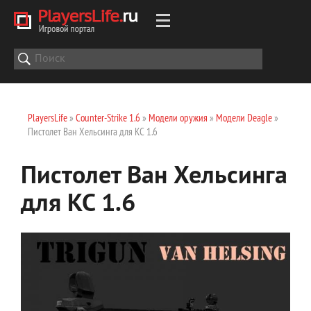
PlayersLife
»
Counter-Strike 1.6
»
Модели оружия
»
Модели Deagle
»
Пистолет Ван Хельсинга для КС 1.6
Пистолет Ван Хельсинга
для КС 1.6