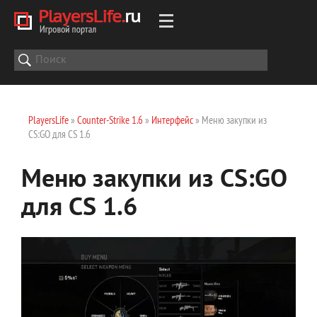
PlayersLife
»
Counter-Strike 1.6
»
Интерфейс
» Меню закупки из
CS:GO для CS 1.6
Меню закупки из CS:GO
для CS 1.6