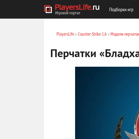
Подборки игр
PlayersLife
»
Counter-Strike 1.6
»
Модели перчато
Перчатки «Бладха