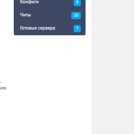
Конфиги
9
Читы
20
Готовые сервера
7
,
ыло