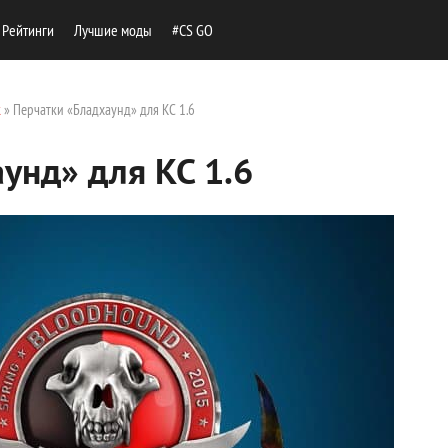
Рейтинги
Лучшие моды
#CS GO
к
» Перчатки «Бладхаунд» для КС 1.6
унд» для КС 1.6