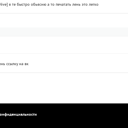
ive] я те быстро обьясню а то печатать лень это легко
инь ссылку на вк
конфиденциальности