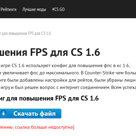
Рейтинги
Лучшие моды
#CS GO
 для повышения FPS для CS 1.6
ения FPS для CS 1.6
в игре CS 1.6 используют конфиг для повышения фпс в кс 1.6,
 увеличивает фпс до максимального. В Counter-Strike чем бол
фиге были добавлены настройки для рейтов, были убраны лиш
 игру и был решен вопрос с интернет соединением. Всем успех
иг для повышения FPS для CS 1.6
лению, ссылка больше недоступна]