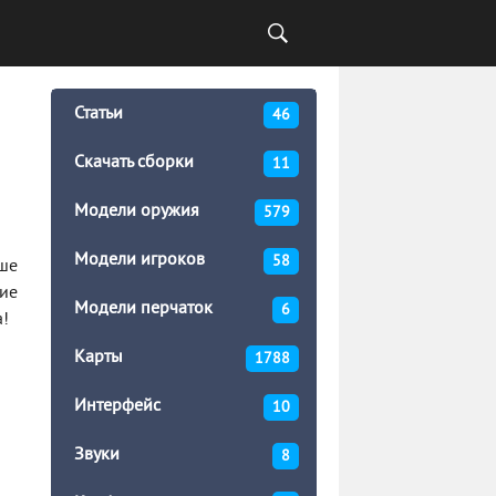
Статьи
46
Скачать сборки
11
Модели оружия
579
Модели игроков
58
ьше
ние
Модели перчаток
6
а!
Карты
1788
Интерфейс
10
Звуки
8