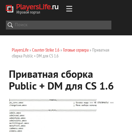
PlayersLife
»
Counter-Strike 1.6
»
Готовые сервера
» Приватная
сборка Public + DM для CS 1.6
Приватная сборка
Public + DM для CS 1.6