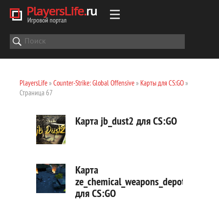
PlayersLife
»
Counter-Strike: Global Offensive
»
Карты для CS:GO
»
Страница 67
Карта jb_dust2 для CS:GO
Карта
ze_chemical_weapons_depot_v3a
для CS:GO