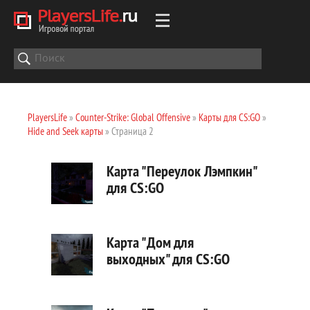
PlayersLife
»
Counter-Strike: Global Offensive
»
Карты для CS:GO
»
Hide and Seek карты
» Страница 2
Карта "Переулок Лэмпкин"
для CS:GO
Карта "Дом для
выходных" для CS:GO