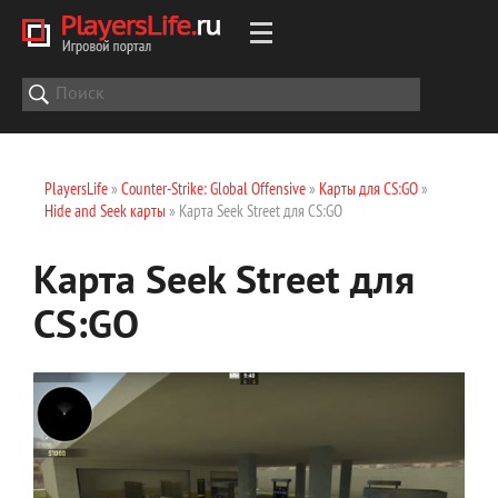
PlayersLife
»
Counter-Strike: Global Offensive
»
Карты для CS:GO
»
Hide and Seek карты
» Карта Seek Street для CS:GO
Карта Seek Street для
CS:GO