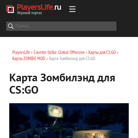
PlayersLife
»
Counter-Strike: Global Offensive
»
Карты для CS:GO
»
Карты ZOMBIE MOD
» Карта Зомбилэнд для CS:GO
Карта Зомбилэнд для
CS:GO