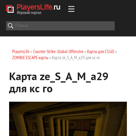
PlayersLife
»
Counter-Strike: Global Offensive
»
Карты для CS:GO
»
ZOMBIE ESCAPE карты
» Карта ze_S_A_M_a29 для кс го
Карта ze_S_A_M_a29
для кс го