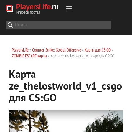
PlayersLife
»
Counter-Strike: Global Offensive
»
Карты для CS:GO
»
ZOMBIE ESCAPE карты
» Карта ze_thelostworld_v1_csgo для CS:GO
Карта
ze_thelostworld_v1_csgo
для CS:GO