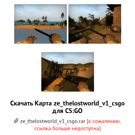
Скачать Карта ze_thelostworld_v1_csgo
для CS:GO
ze_thelostworld_v1_csgo.rar
[к сожалению,
ссылка больше недоступна]