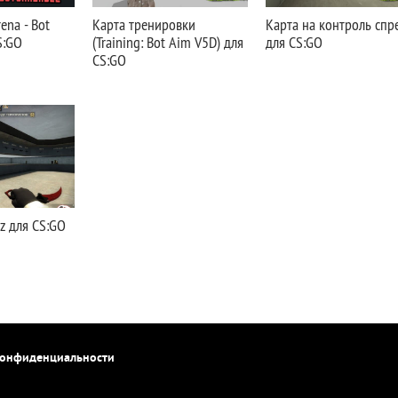
ena - Bot
Карта тренировки
Карта на контроль спр
S:GO
(Training: Bot Aim V5D) для
для CS:GO
CS:GO
z для CS:GO
конфиденциальности