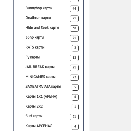
Bunnyhop карты
44
Deathrun карты
21
Hide and Seek карты
38
35hp карты
21
RATS карты
2
Fy карты
12
JAIL BREAK карты
21
MINIGAMES карты
22
ЗАХВАТ ФЛАГА карты
5
Карты 1х1 (АРЕНА)
6
Карты 2х2
1
Surf карты
31
Карты АРСЕНАЛ
4