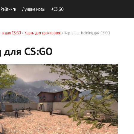
Рейтинги
Лучшие моды
#CS GO
ты для CS:GO
»
Карты для тренировок
» Карта bot_training для CS:GO
g для CS:GO