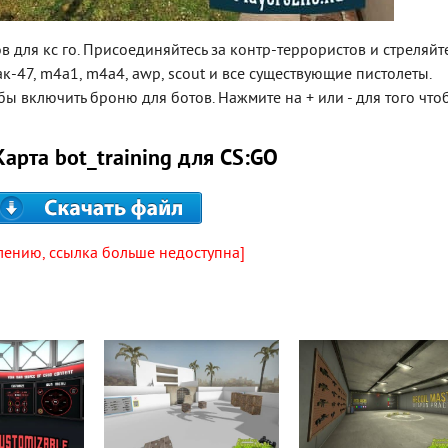
 для кс го. Присоединяйтесь за контр-террористов и стреляйт
к-47, m4a1, m4a4, awp, scout и все существующие пистолеты.
бы включить броню для ботов. Нажмите на + или - для того что
Карта bot_training для CS:GO
лению, ссылка больше недоступна]