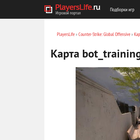
Подборки игр
PlayersLife
»
Counter-Strike: Global Offensive
»
Кар
Карта bot_trainin