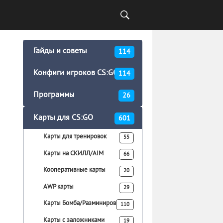
Гайды и советы
114
Конфиги игроков CS:GO
114
Программы
26
Карты для CS:GO
601
Карты для тренировок
55
Карты на СКИЛЛ/AIM
66
Кооперативные карты
20
AWP карты
29
Карты Бомба/Разминирование
110
Карты с заложниками
19