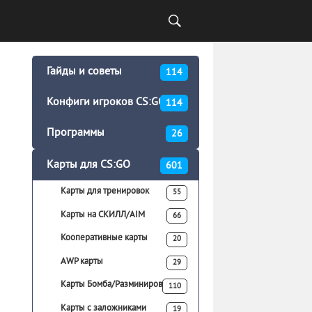
Гайды и советы
114
Конфиги игроков CS:GO
114
Программы
26
Карты для CS:GO
601
Карты для тренировок
55
Карты на СКИЛЛ/AIM
66
Кооперативные карты
20
AWP карты
29
Карты Бомба/Разминирование
110
Карты с заложниками
19