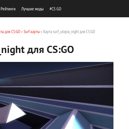
Рейтинги
Лучшие моды
#CS GO
ты для CS:GO
»
Surf карты
» Карта surf_utopia_night для CS:GO
_night для CS:GO