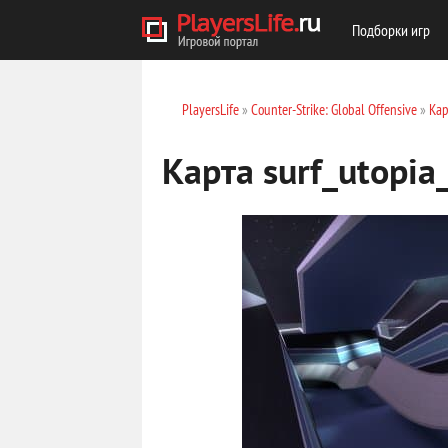
Подборки игр
PlayersLife
»
Counter-Strike: Global Offensive
»
Кар
Карта surf_utopia