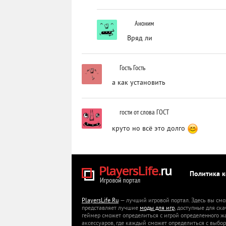
Аноним
Вряд ли
Гость Гость
а как установить
гости от слова ГОСТ
круто но всё это долго
Политика 
PlayersLife.Ru
— лучший игровой портал. Здесь вы смо
представляет лучшие
моды для игр
, доступные для ск
геймер сможет определиться с игрой определенного ж
аксессуаров, где каждый сможет определиться с выбор