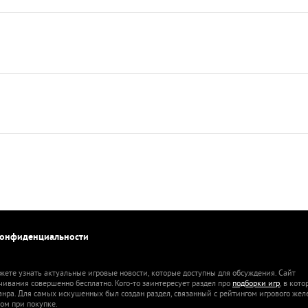
конфиденциальности
жете узнать актуальные игровые новости, которые доступны для обсуждения. Сайт
ачивания совершенно бесплатно. Кого-то заинтересует раздел про
подборки игр
, в кот
анра. Для самых искушенных был создан раздел, связанный с рейтингом игрового жел
ом при покупке.