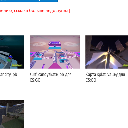
лению, ссылка больше недоступна]
bancity_pb
surf_candyskate_pb для
Карта splat_valley для
CS:GO
CS:GO