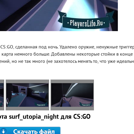
 CS:GO, сделанная под ночь. Удалено оружие, ненужные тригге
карта немного больше. Добавлены некоторые стойки в конце
ий, но не так много (не захотелось менять то, что уже идеальн
та surf_utopia_night для CS:GO