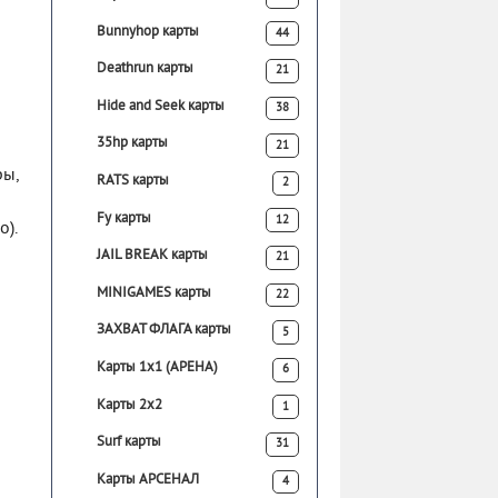
Bunnyhop карты
44
Deathrun карты
21
Hide and Seek карты
38
35hp карты
21
ры,
RATS карты
2
Fy карты
12
о).
JAIL BREAK карты
21
MINIGAMES карты
22
ЗАХВАТ ФЛАГА карты
5
Карты 1х1 (АРЕНА)
6
Карты 2х2
1
Surf карты
31
Карты АРСЕНАЛ
4