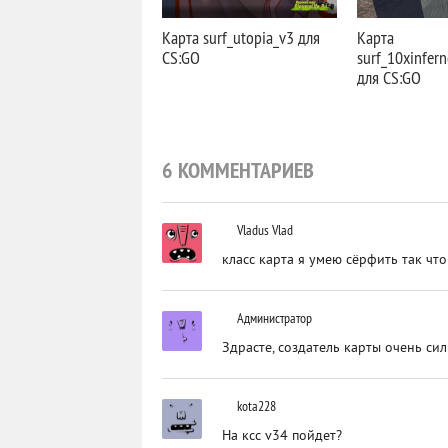
Карта surf_utopia_v3 для
Карта
CS:GO
surf_10xinfer
для CS:GO
6 КОММЕНТАРИЕВ
Vladus Vlad
класс карта я умею сёрфить так чт
Администратор
Здрасте, создатель карты очень сил
kota228
На ксс v34 пойдет?