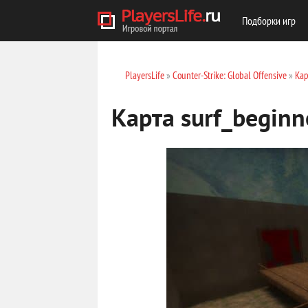
Подборки игр
PlayersLife
»
Counter-Strike: Global Offensive
»
Кар
Карта surf_begin