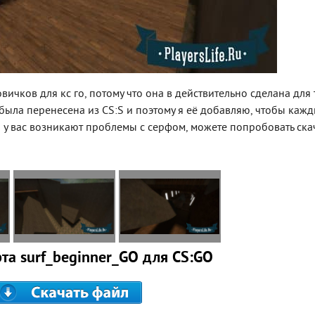
вичков для кс го, потому что она в действительно сделана для 
а была перенесена из CS:S и поэтому я её добавляю, чтобы каж
и у вас возникают проблемы с серфом, можете попробовать ска
та surf_beginner_GO для CS:GO