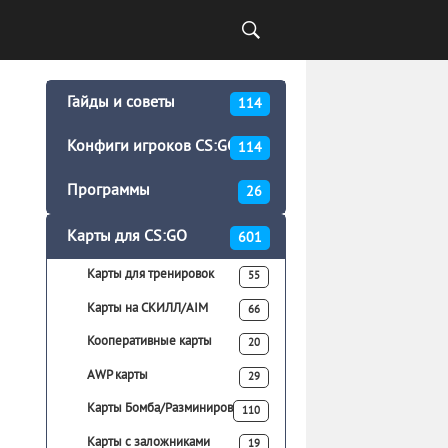
Гайды и советы
114
Конфиги игроков CS:GO
114
Программы
26
Карты для CS:GO
601
Карты для тренировок
55
Карты на СКИЛЛ/AIM
66
Кооперативные карты
20
AWP карты
29
Карты Бомба/Разминирование
110
Карты с заложниками
19