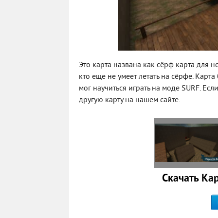
Это карта названа как сёрф карта для но
кто еще не умеет летать на сёрфе. Карт
мог научиться играть на моде SURF. Есл
другую карту на нашем сайте.
Скачать Кар