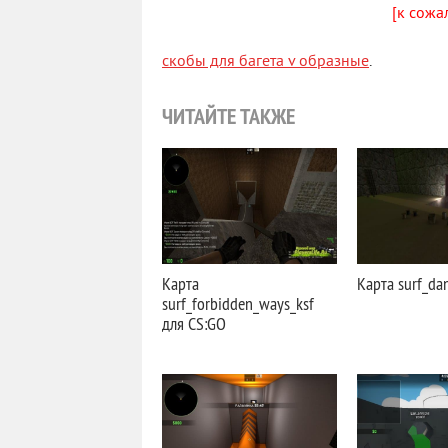
[к сожа
скобы для багета v образные
.
ЧИТАЙТЕ ТАКЖЕ
Карта
Карта surf_da
surf_forbidden_ways_ksf
для CS:GO