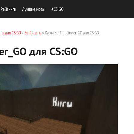
Рейтинги
Лучшие моды
#CS GO
ты для CS:GO
»
Surf карты
» Карта surf_beginner_GO для CS:GO
ner_GO для CS:GO