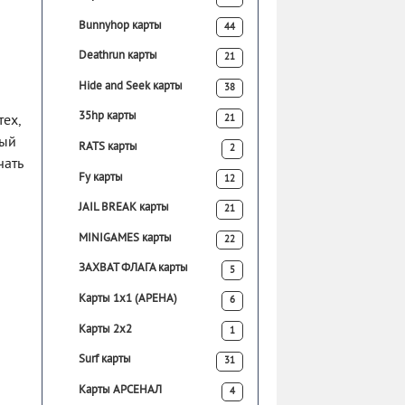
Bunnyhop карты
44
Deathrun карты
21
Hide and Seek карты
38
35hp карты
21
тех,
дый
RATS карты
2
чать
Fy карты
12
JAIL BREAK карты
21
MINIGAMES карты
22
ЗАХВАТ ФЛАГА карты
5
Карты 1х1 (АРЕНА)
6
Карты 2х2
1
Surf карты
31
Карты АРСЕНАЛ
4