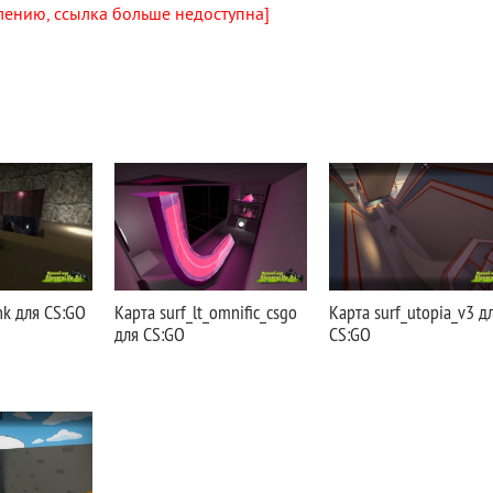
лению, ссылка больше недоступна]
nk для CS:GO
Карта surf_lt_omnific_csgo
Карта surf_utopia_v3 д
для CS:GO
CS:GO