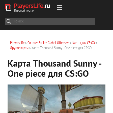
PlayersLife
»
Counter-Strike: Global Offensive
»
Карты для CS:GO
»
Другие карты
» Карта Thousand Sunny - One piece для CS:GO
Карта Thousand Sunny -
One piece для CS:GO