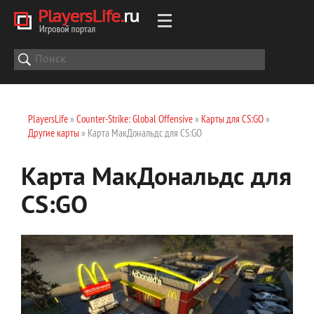
PlayersLife
»
Counter-Strike: Global Offensive
»
Карты для CS:GO
»
Другие карты
» Карта МакДональдс для CS:GO
Карта МакДональдс для
CS:GO