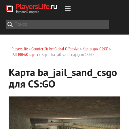
PlayersLife
»
Counter-Strike: Global Offensive
»
Карты для CS:GO
»
JAIL BREAK карты
» Карта ba_jail_sand_csgo для CS:GO
Карта ba_jail_sand_csgo
для CS:GO