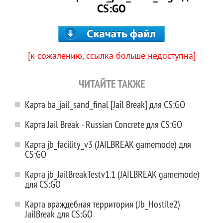
CS:GO
[к сожалению, ссылка больше недоступна]
ЧИТАЙТЕ ТАКЖЕ
Карта ba_jail_sand_final [Jail Break] для CS:GO
Карта Jail Break - Russian Concrete для CS:GO
Карта jb_facility_v3 (JAILBREAK gamemode) для
CS:GO
Карта jb_JailBreakTestv1.1 (JAILBREAK gamemode)
для CS:GO
Карта враждебная территория (Jb_Hostile2)
JailBreak для CS:GO