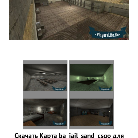
Скачать Карта ba_jail_sand_csgo для