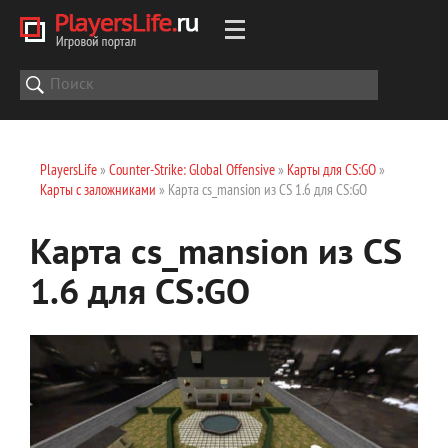
PlayersLife
»
Counter-Strike: Global Offensive
»
Карты для CS:GO
»
Карты с заложниками
» Карта cs_mansion из CS 1.6 для CS:GO
Карта cs_mansion из CS
1.6 для CS:GO