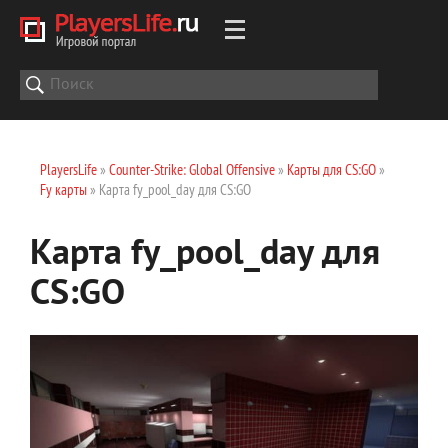
PlayersLife
»
Counter-Strike: Global Offensive
»
Карты для CS:GO
»
Fy карты
» Карта fy_pool_day для CS:GO
Карта fy_pool_day для
CS:GO