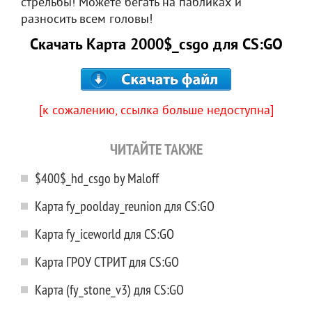
стрельбы! Можете бегать на пабликах и
разносить всем головы!
Скачать Карта 2000$_csgo для CS:GO
[к сожалению, ссылка больше недоступна]
ЧИТАЙТЕ ТАКЖЕ
$400$_hd_csgo by Maloff
Карта fy_poolday_reunion для CS:GO
Карта fy_iceworld для CS:GO
Карта ГРОУ СТРИТ для CS:GO
Карта (fy_stone_v3) для CS:GO