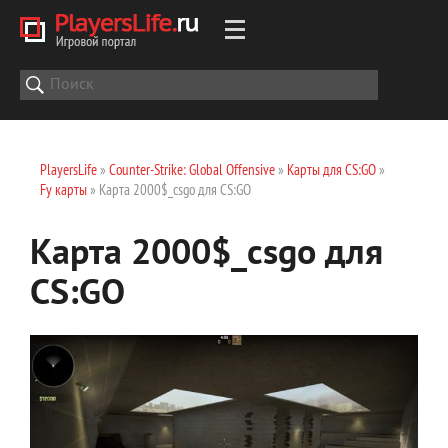
PlayersLife
»
Counter-Strike: Global Offensive
»
Карты для CS:GO
»
Fy карты
» Карта 2000$_csgo для CS:GO
Карта 2000$_csgo для
CS:GO