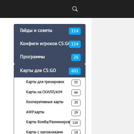
Гайды и советы
114
Конфиги игроков CS:GO
114
Программы
26
Карты для CS:GO
601
Карты для тренировок
55
Карты на СКИЛЛ/AIM
66
Кооперативные карты
20
AWP карты
29
Карты Бомба/Разминирование
110
Карты с заложниками
19