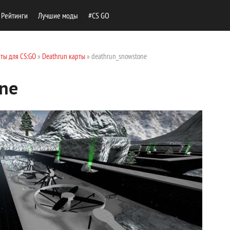
Рейтинги
Лучшие моды
#CS GO
ты для CS:GO
»
Deathrun карты
» deathrun_snowstone
ne