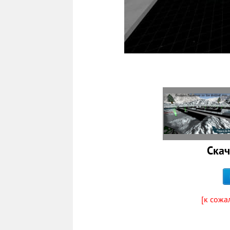
Скач
[к сожа