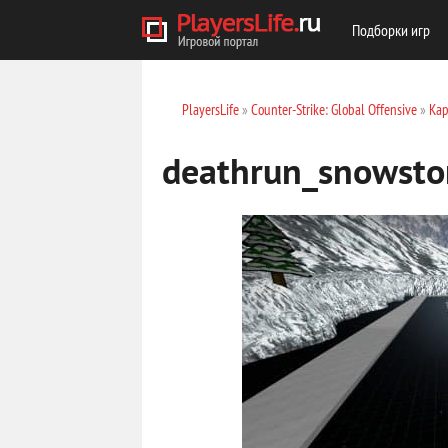
Подборки игр
PlayersLife
»
Counter-Strike: Global Offensive
»
Кар
deathrun_snowsto