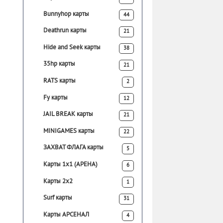
Bunnyhop карты
44
Deathrun карты
21
Hide and Seek карты
38
35hp карты
21
RATS карты
2
Fy карты
12
JAIL BREAK карты
21
MINIGAMES карты
22
ЗАХВАТ ФЛАГА карты
5
Карты 1х1 (АРЕНА)
6
Карты 2х2
1
Surf карты
31
Карты АРСЕНАЛ
4