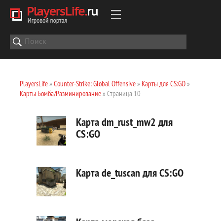
PlayersLife
»
Counter-Strike: Global Offensive
»
Карты для CS:GO
»
Карты Бомба/Разминирование
» Страница 10
Карта dm_rust_mw2 для
CS:GO
Карта de_tuscan для CS:GO