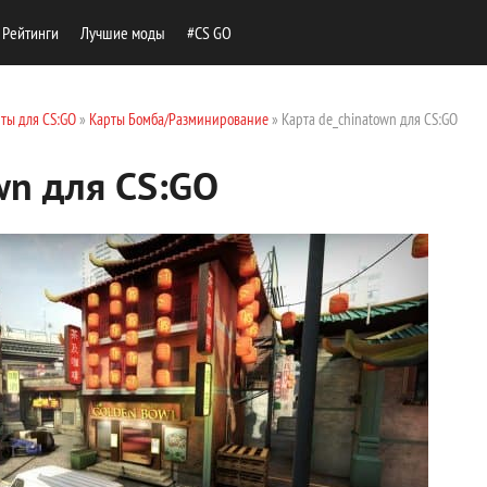
Рейтинги
Лучшие моды
#CS GO
ты для CS:GO
»
Карты Бомба/Разминирование
» Карта de_chinatown для CS:GO
wn для CS:GO