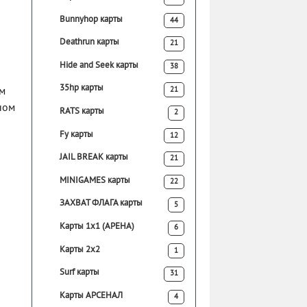
Bunnyhop карты
44
Deathrun карты
21
Hide and Seek карты
38
35hp карты
21
ом
ном
RATS карты
2
Fy карты
12
JAIL BREAK карты
21
MINIGAMES карты
22
ЗАХВАТ ФЛАГА карты
5
Карты 1х1 (АРЕНА)
6
Карты 2х2
1
Surf карты
31
Карты АРСЕНАЛ
4