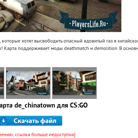
 которые хотят высвободить опасный ядовитый газ в китайск
их! Карта поддерживает моды deathmatch и demolition. В основ
арта de_chinatown для CS:GO
лению, ссылка больше недоступна]