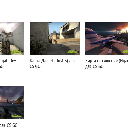
ugal [Dev
Карта Даст 3 (Dust 3) для
Карта похищение (Hija
GO
CS:GO
для CS:GO
для CS:GO