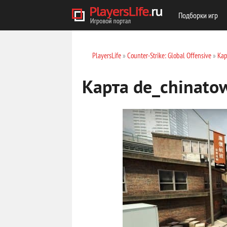
Подборки игр
PlayersLife
»
Counter-Strike: Global Offensive
»
Кар
Карта de_chinato