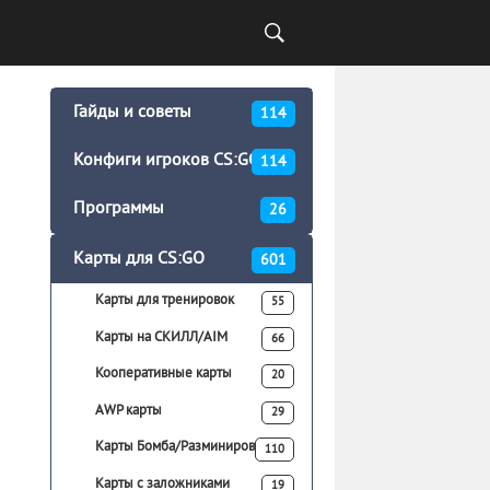
Гайды и советы
114
Конфиги игроков CS:GO
114
Программы
26
Карты для CS:GO
601
Карты для тренировок
55
Карты на СКИЛЛ/AIM
66
Кооперативные карты
20
AWP карты
29
Карты Бомба/Разминирование
110
Карты с заложниками
19