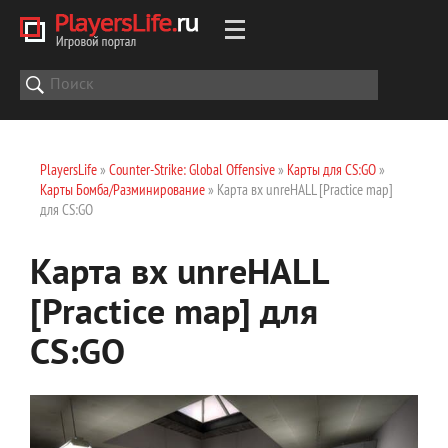
PlayersLife
»
Counter-Strike: Global Offensive
»
Карты для CS:GO
»
Карты Бомба/Разминирование
» Карта вх unreHALL [Practice map]
для CS:GO
Карта вх unreHALL
[Practice map] для
CS:GO