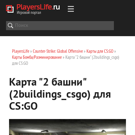
PlayersLife
»
Counter-Strike: Global Offensive
»
Карты для CS:GO
»
Карты Бомба/Разминирование
» Карта "2 башни" (2buildings_csgo)
для CS:GO
Карта "2 башни"
(2buildings_csgo) для
CS:GO