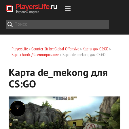
PlayersLife
»
Counter-Strike: Global Offensive
»
Карты для CS:GO
»
Карты Бомба/Разминирование
» Карта de_mekong для CS:GO
Карта de_mekong для
CS:GO