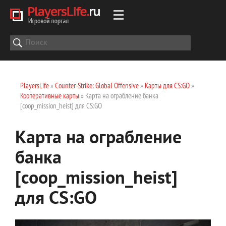
PlayersLife
»
Counter-Strike: Global Offensive
»
Карты для CS:GO
»
Кооперативные карты
» Карта на ограбление банка
[coop_mission_heist] для CS:GO
Карта на ограбление
банка
[coop_mission_heist]
для CS:GO