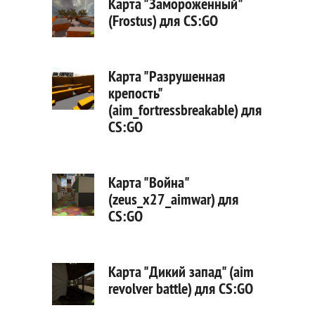
Карта "Замороженный"
(Frostus) для CS:GO
Карта "Разрушенная
крепость"
(aim_fortressbreakable) для
CS:GO
Карта "Война"
(zeus_x27_aimwar) для
CS:GO
Карта "Дикий запад" (aim
revolver battle) для CS:GO