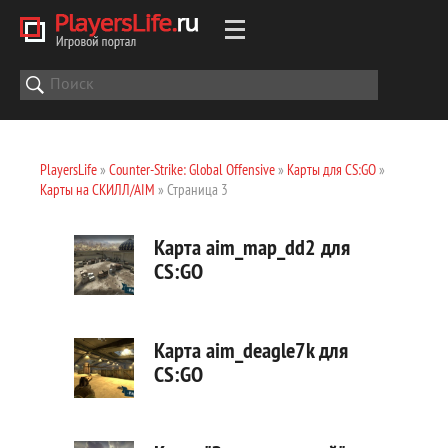
PlayersLife
»
Counter-Strike: Global Offensive
»
Карты для CS:GO
»
Карты на СКИЛЛ/AIM
» Страница 3
Карта aim_map_dd2 для
CS:GO
Карта aim_deagle7k для
CS:GO