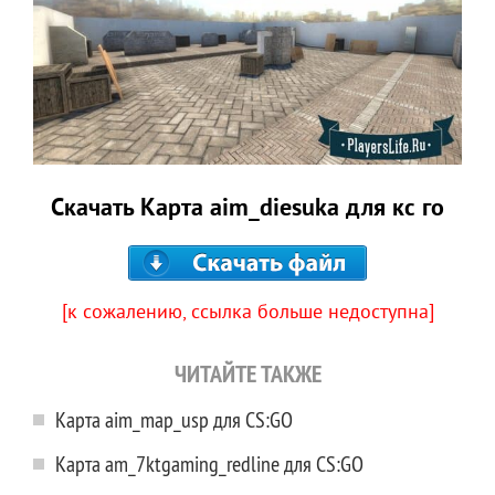
Скачать Карта aim_diesuka для кс го
[к сожалению, ссылка больше недоступна]
ЧИТАЙТЕ ТАКЖЕ
Карта aim_map_usp для CS:GO
Карта am_7ktgaming_redline для CS:GO