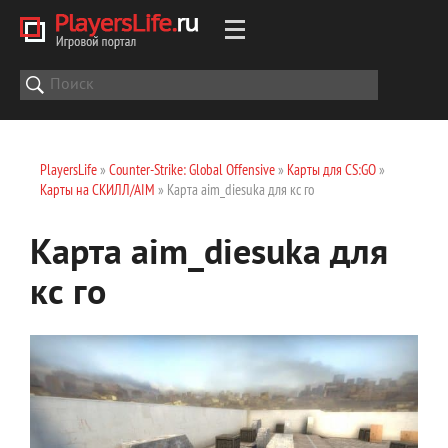
PlayersLife
»
Counter-Strike: Global Offensive
»
Карты для CS:GO
»
Карты на СКИЛЛ/AIM
» Карта aim_diesuka для кс го
Карта aim_diesuka для
кс го