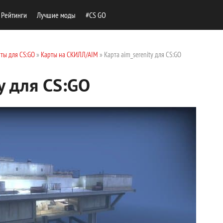
Рейтинги
Лучшие моды
#CS GO
ты для CS:GO
»
Карты на СКИЛЛ/AIM
» Карта aim_serenity для CS:GO
y для CS:GO