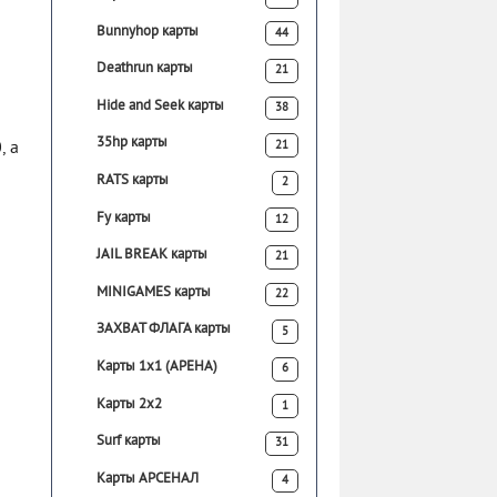
Bunnyhop карты
44
Deathrun карты
21
Hide and Seek карты
38
35hp карты
21
, а
RATS карты
2
Fy карты
12
JAIL BREAK карты
21
MINIGAMES карты
22
ЗАХВАТ ФЛАГА карты
5
Карты 1х1 (АРЕНА)
6
Карты 2х2
1
Surf карты
31
Карты АРСЕНАЛ
4