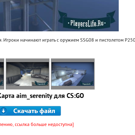
. Игроки начинают играть с оружием SSG08 и пистолетом P250
Карта aim_serenity для CS:GO
лению, ссылка больше недоступна]