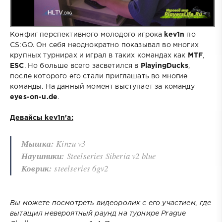
Конфиг перспективного молодого игрока
kev1n
по
CS:GO. Он себя неоднократно показывал во многих
крупных турнирах и играл в таких командах как
MTF
,
ESC
. Но больше всего засветился в
PlayingDucks
,
после которого его стали приглашать во многие
команды. На данный момент выступает за команду
eyes-on-u.de
.
Девайсы kev1n'a:
Мышка:
Kinzu v3
Наушники:
Steelseries Siberia v2 blue
Коврик:
steelseries 6gv2
Вы можете посмотреть видеоролик с его участием, где
вытащил невероятный раунд на турнире Prague