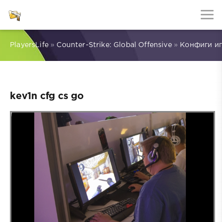
PlayersLife
»
Counter-Strike: Global Offensive
»
Конфиги и
kev1n cfg cs go