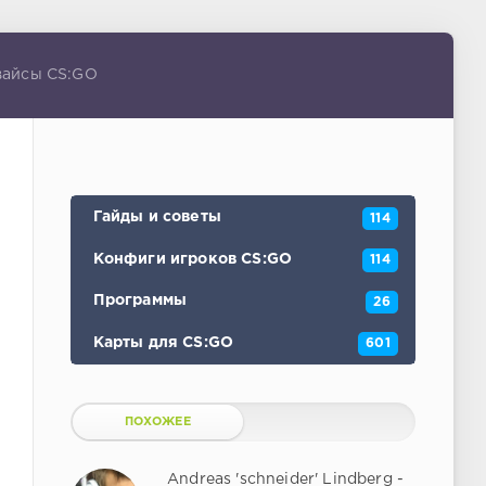
евайсы CS:GO
Гайды и советы
114
Конфиги игроков CS:GO
114
Программы
26
Карты для CS:GO
601
ПОХОЖЕЕ
Andreas 'schneider' Lindberg -