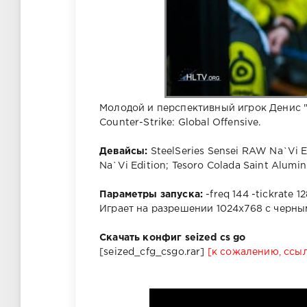
Молодой и перспективный игрок Денис 
Counter-Strike: Global Offensive.
Девайсы:
SteelSeries Sensei RAW Na`Vi Ed
Na`Vi Edition; Tesoro Colada Saint Alum
Параметры запуска:
-freq 144 -tickrate 
Играет на разрешении 1024х768 с черны
Скачать конфиг seized cs go
[seized_cfg_csgo.rar]
[к сожалению, ссы