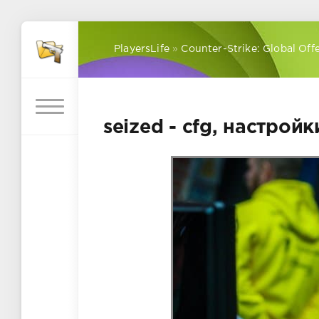
PlayersLife
»
Counter-Strike: Global Off
seized - cfg, настрой