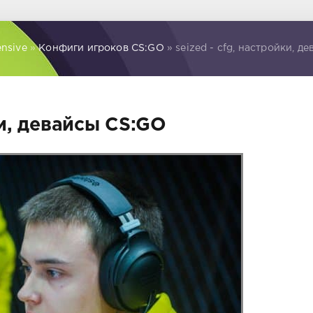
ensive
»
Конфиги игроков CS:GO
» seized - cfg, настройки, д
ки, девайсы CS:GO