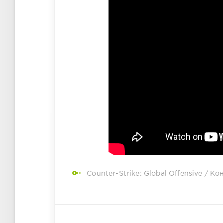
Counter-Strike: Global Offensive
/
Кон