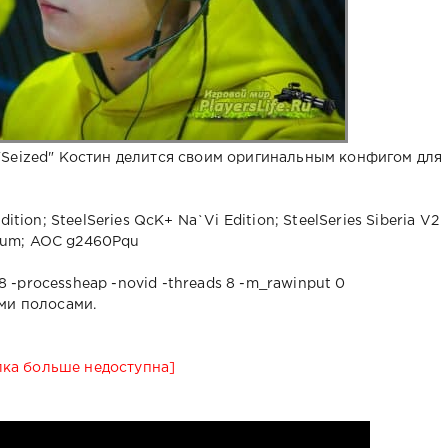
"Seized" Костин делится своим оригинальным конфигом для
ition; SteelSeries QcK+ Na`Vi Edition; SteelSeries Siberia V2
inum; AOC g2460Pqu
128 -processheap -novid -threads 8 -m_rawinput 0
ми полосами.
лка больше недоступна]