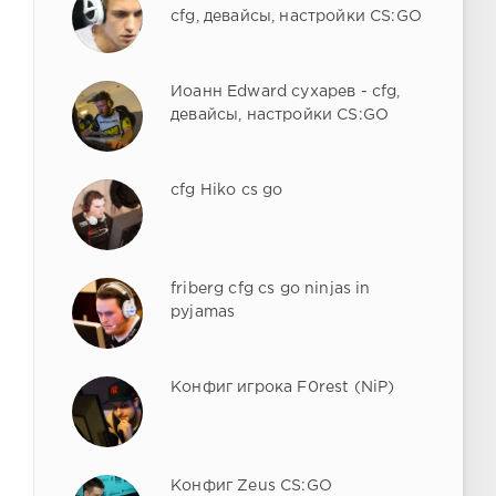
cfg, девайсы, настройки CS:GO
Иоанн Edward сухарев - cfg,
девайсы, настройки CS:GO
cfg Hiko cs go
friberg cfg cs go ninjas in
pyjamas
Конфиг игрока F0rest (NiP)
Конфиг Zeus CS:GO