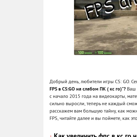
Добрый день, любители игры CS: GO. С
FPS в CS:GO на слабом ПК ( кс го)"?
Ваш 
с начало 2015 года на видеокарты, ма
сильно выросли, теперь не каждый смож
расскажем вам большую тайну, как можн
FPS, читайте далее и вы поймете, как это
Как увеличить фпс в кс го 