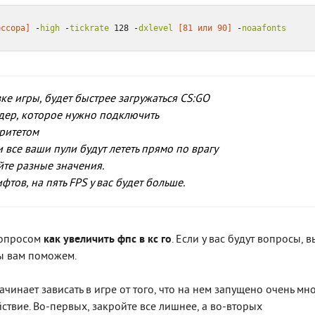
ессора]
 -
high
 -
tickrate
 128 -
dxlevel
[81 или 90]
 -
noaafonts
зке игры, будет быстрее загружаться CS:GO
ядер, которое нужно подключить
оритетом
и все ваши пули будут лететь прямо по врагу
уйте разные значения.
тов, на пять FPS у вас будет больше.
 вопросом
как увеличить фпс в кс го
. Если у вас будут вопросы, в
мы вам поможем.
инает зависать в игре от того, что на нем запущено очень мн
ствие. Во-первых, закройте все лишнее, а во-вторых