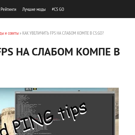
Рейтинги
Лучшие моды
#CS GO
ды и советы
» КАК УВЕЛИЧИТЬ FPS НА СЛАБОМ КОМПЕ В CS:GO?
FPS НА СЛАБОМ КОМПЕ В