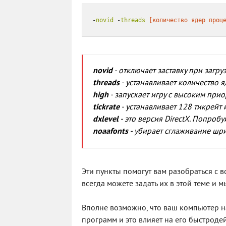
-
novid
 -
threads
[количество ядер проц
novid
- отключает заставку при загру
threads
- устанавливает количество 
high
- запускает игру с высоким при
tickrate
- устанавливает 128 тикрейт 
dxlevel
- это версия DirectX. Попроб
noaafonts
- убирает сглаживание шриф
Эти пункты помогут вам разобраться с
всегда можете задать их в этой теме и 
Вполне возможно, что ваш компьютер нач
программ и это влияет на его быстродей