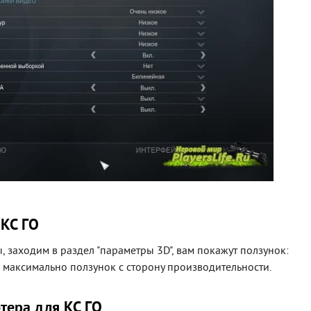
 КС ГО
 заходим в раздел "параметры 3D", вам покажут ползунок:
 максимально ползунок с сторону производительности.
тера для КС ГО