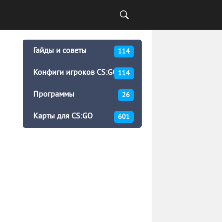
Гайды и советы
114
Конфиги игроков CS:GO
114
Программы
26
Карты для CS:GO
601