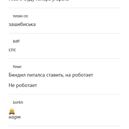
топово спс
зашибиська
ktdff
спс
Некит
Биндил питалса ставить, на роботает
Не роботает
Just4ch
норм