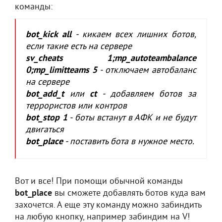
команды:
bot_kick all
- кикаем всех лишних ботов,
если такие есть на сервере
sv_cheats 1;mp_autoteambalance
0;mp_limitteams 5
- отключаем автобаланс
на сервере
bot_add_
t
или
ct
- добавляем ботов за
террористов или контров
bot_stop 1
- боты встанут в АФК и не будут
двигаться
bot_place
- поставить бота в нужное место.
Вот и все! При помощи обычной команды
bot_place
вы сможете добавлять ботов куда вам
захочется. А еще эту команду можно забиндить
на любую кнопку, например забиндим на V!