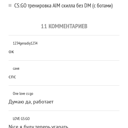
CS:GO тренировка AIM скилла без DM (с ботами)
11 КОММЕНТАРИЕВ
1234genadiy1234
ок
саня
спс
One love cs:go
Думаю да, работает
LOVE GS:GO
Nice я буду теперь угарать