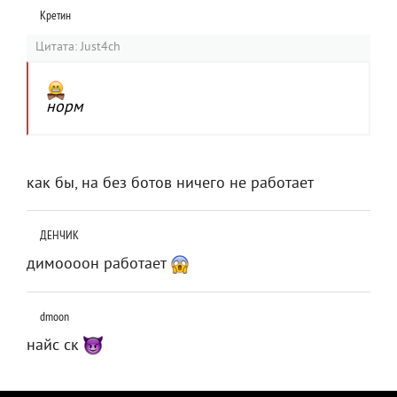
Кретин
Цитата: Just4ch
норм
как бы, на без ботов ничего не работает
ДЕНЧИК
димоооон работает
dmoon
найс ск