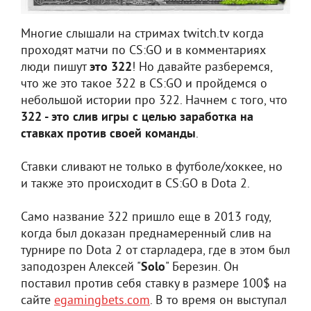
Многие слышали на стримах twitch.tv когда
проходят матчи по CS:GO и в комментариях
люди пишут
это 322
! Но давайте разберемся,
что же это такое 322 в CS:GO и пройдемся о
небольшой истории про 322. Начнем с того, что
322 - это слив игры с целью заработка на
ставках против своей команды
.
Ставки сливают не только в футболе/хоккее, но
и также это происходит в CS:GO в Dota 2.
Само название 322 пришло еще в 2013 году,
когда был доказан преднамеренный слив на
турнире по Dota 2 от старладера, где в этом был
заподозрен Алексей "
Solo
" Березин. Он
поставил против себя ставку в размере 100$ на
сайте
egamingbets.com
. В то время он выступал