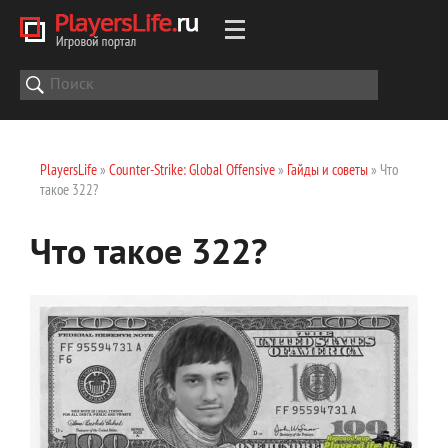
PlayersLife
»
Counter-Strike: Global Offensive
»
Гайды и советы
» Что
такое 322?
Что такое 322?