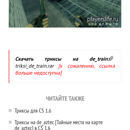
Скачать триксы на de_train:
triksi_de_train.rar
[к сожалению, ссылка
больше недоступна]
ЧИТАЙТЕ ТАКЖЕ
Триксы для CS 1.6
Триксы на de_aztec [Тайные места на карте
de_aztec] в CS 1.6