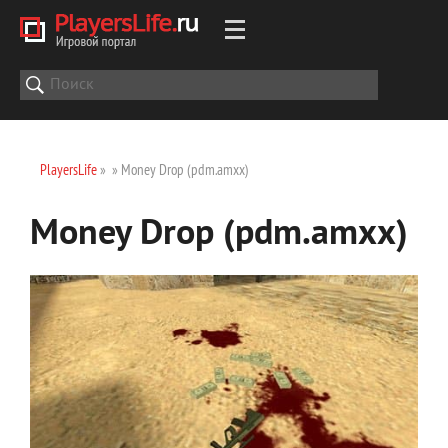
PlayersLife
»
» Money Drop (pdm.amxx)
Money Drop (pdm.amxx)