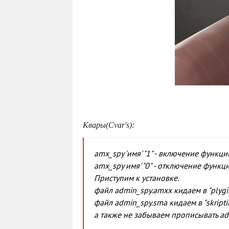
Квары(Cvar's):
amx_spy 'имя' "1" - включение функц
amx_spy имя' "0" - отключение функц
Приступим к установке.
файл admin_spy.amxx кидаем в "plygi
файл admin_spy.sma кидаем в "skripti
а также не забываем прописывать adm