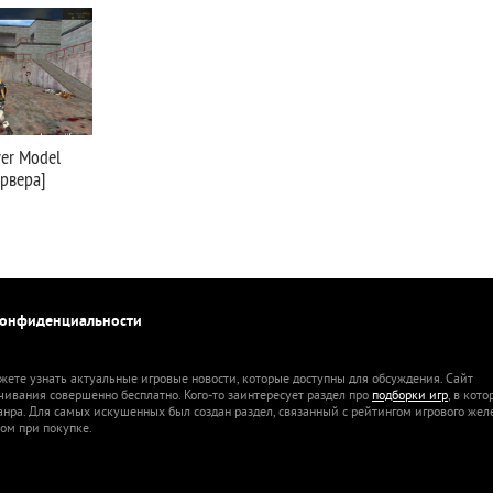
er Model
ервера]
конфиденциальности
жете узнать актуальные игровые новости, которые доступны для обсуждения. Сайт
ачивания совершенно бесплатно. Кого-то заинтересует раздел про
подборки игр
, в кот
анра. Для самых искушенных был создан раздел, связанный с рейтингом игрового жел
ом при покупке.