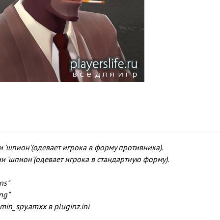
ии 'шпион'(одевает игрока в форму противника).
ии 'шпион'(одевает игрока в стандартную форму).
ns"
ng"
in_spy.amxx в pluginz.ini