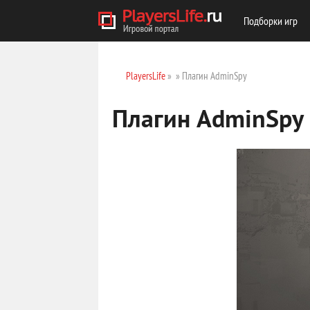
Подборки игр
PlayersLife
»
» Плагин AdminSpy
Плагин AdminSpy