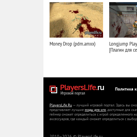
Money Drop (pdm.amxx)
Longjump Play
[Плагин для с
Политика 
PlayersLife.Ru
— лучший игровой портал. Здесь вы смо
представляет лучшие
моды для игр
, доступные для ск
геймер сможет определиться с игрой определенного ж
аксессуаров, где каждый сможет определиться с выбор
2010–
2026 © PlayersLife.ru