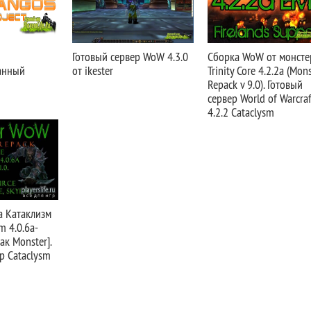
Готовый сервер WoW 4.3.0
Сборка WoW от монсте
анный
от ikester
Trinity Core 4.2.2a (Mon
Repack v 9.0). Готовый
сервер World of Warcraf
4.2.2 Cataclysm
а Катаклизм
sm 4.0.6a-
пак Monster].
р Cataclysm