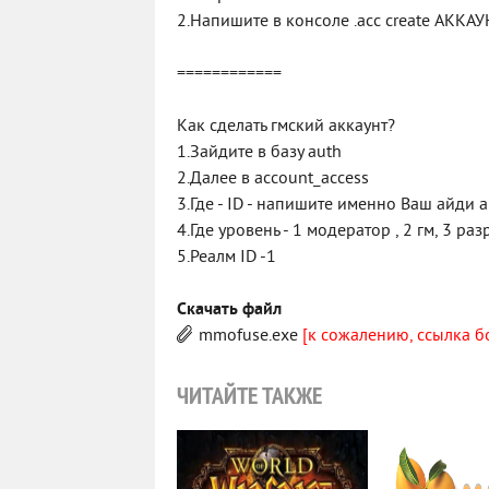
2.Напишите в консоле .acc create АКК
============
Как сделать гмский аккаунт?
1.Зайдите в базу auth
2.Далее в account_access
3.Где - ID - напишите именно Ваш айди а
4.Где уровень - 1 модератор , 2 гм, 3 ра
5.Реалм ID -1
Скачать файл
mmofuse.exe
[к сожалению, ссылка б
ЧИТАЙТЕ ТАКЖЕ