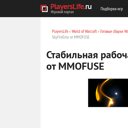
Подборки игр
PlayersLife
»
World of Warcraft
»
Готовые сборки W
SkyFireEmu от MMOFUSE
Стабильная рабоч
от MMOFUSE