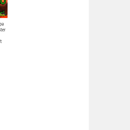
ра
ster
t