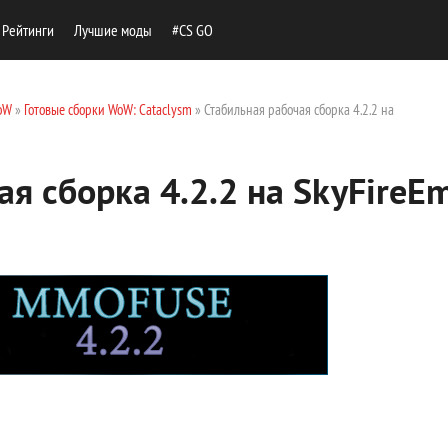
Рейтинги
Лучшие моды
#CS GO
oW
»
Готовые сборки WoW: Cataclysm
» Стабильная рабочая сборка 4.2.2 на
ая сборка 4.2.2 на SkyFireE