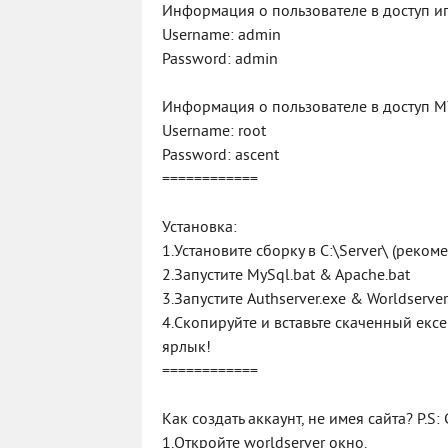
Информация о пользователе в доступ и
Username: admin
Password: admin
Информация о пользователе в доступ 
Username: root
Password: ascent
============
Установка:
1.Установите сборку в C:\Server\ (реком
2.Запустите MySql.bat & Apache.bat
3.Запустите Authserver.exe & Worldserver
4.Скопируйте и вставьте скаченный ексе
ярлык!
============
Как создать аккаунт, не имея сайта? P.S
1.Откройте worldserver окно.