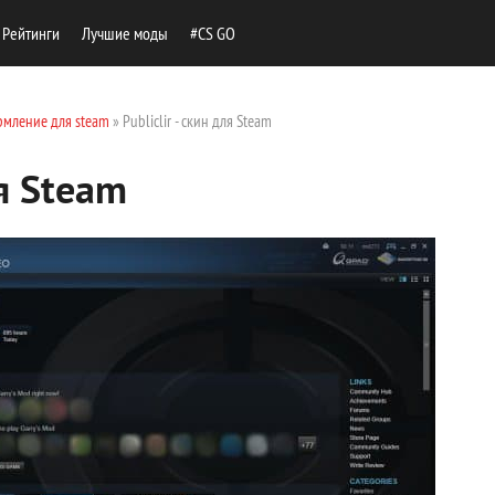
Рейтинги
Лучшие моды
#CS GO
мление для steam
» Publiclir - скин для Steam
ля Steam