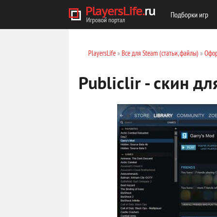
Подборки игр
PlayersLife
»
Все для Steam (статьи, файлы)
»
Офор
Publiclir - скин д